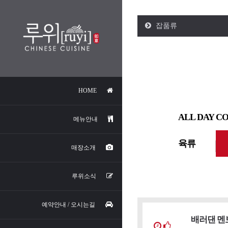
잡품류
HOME
ALL DAY C
메뉴안내
육류
매장소개
루위소식
예약안내 / 오시는길
배러댄 멘보샤