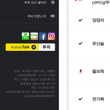
(2P이상주
루위 요리 갤러리
루위 언론소개
양장피
유산슬
팔보채
상호 : 주식회사 앰앤 대표 : 박명한
사업자등록번호 : 211-07-73984
주소 : 서울시 강남구 도산대로 211
동현빌딩 1층(신사동 587-14)
TEL : 02-3445-0003
COPYRIGHT Ⓒ 2017 루위.COM CO,LTD.
ALL RIGHTS RESERVED.
전가복