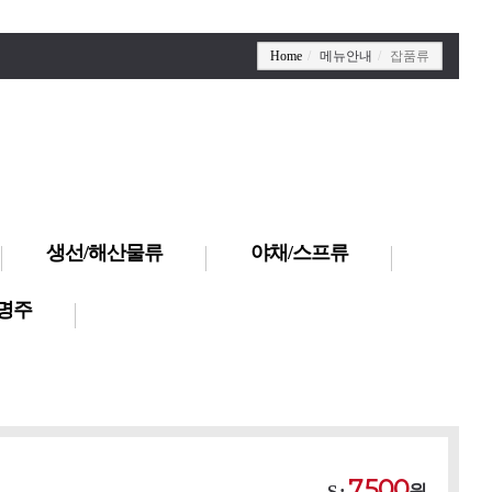
Home
메뉴안내
잡품류
생선/해산물류
야채/스프류
명주
7,500
S :
원