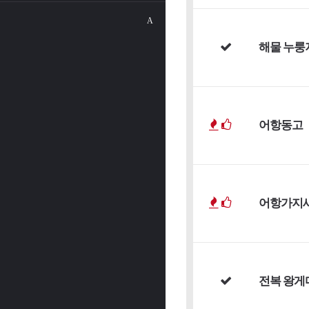
A
해물 누룽
어항동고
어항가지
전복 왕게